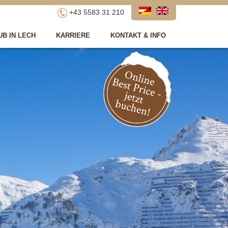
+43 5583 31 210
B IN LECH
KARRIERE
KONTAKT & INFO